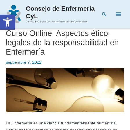
Ir
Consejo de Enfermería
al
Buscar
Abrir barra de herramientas
CyL
contenido
Main
Consejo de Colegios Oficiales de Enfermería de Castilla y León
Men
Curso Online: Aspectos ético-
legales de la responsabilidad en
Enfermería
septiembre 7, 2022
La Enfermería es una ciencia fundamentalmente humanista.