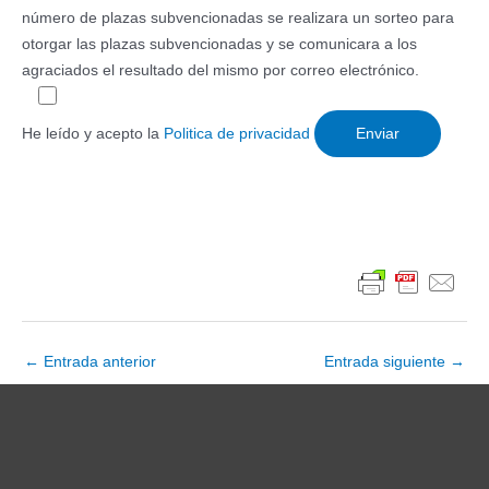
número de plazas subvencionadas se realizara un sorteo para
otorgar las plazas subvencionadas y se comunicara a los
agraciados el resultado del mismo por correo electrónico.
He leído y acepto la
Politica de privacidad
Navegación
←
Entrada anterior
Entrada siguiente
→
de
entradas