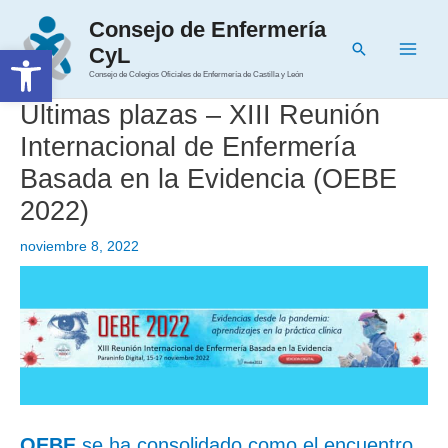
Ir
Consejo de Enfermería
al
Buscar
Abrir barra de herramientas
CyL
contenido
Main
Consejo de Colegios Oficiales de Enfermería de Castilla y León
Men
Ultimas plazas – XIII Reunión
Internacional de Enfermería
Basada en la Evidencia (OEBE
2022)
noviembre 8, 2022
OEBE
se ha consolidado como el encuentro