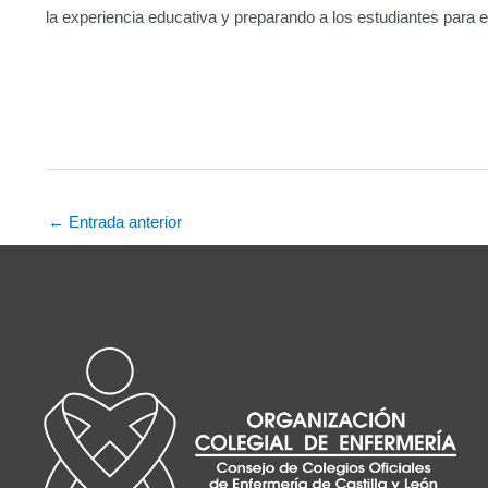
la experiencia educativa y preparando a los estudiantes para enf
Navegación
←
Entrada anterior
de
entradas