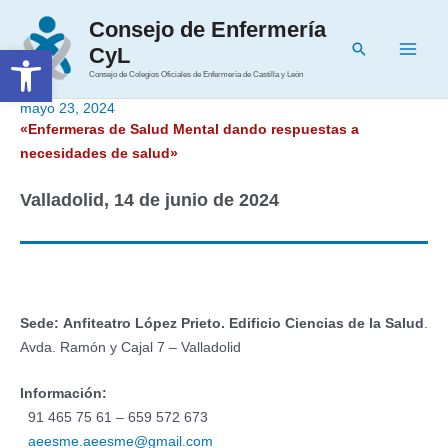
Ir
Consejo de Enfermería
al
Buscar
Abrir barra de herramientas
CyL
contenido
Main
Consejo de Colegios Oficiales de Enfermería de Castilla y León
Men
mayo 23, 2024
«Enfermeras de Salud Mental dando respuestas a
necesidades de salud»
Valladolid, 14 de junio de 2024
Sede:
Anfiteatro López Prieto. Edificio Ciencias de la Salud
.
Avda. Ramón y Cajal 7 – Valladolid
Información:
91 465 75 61 – 659 572 673
aeesme.aeesme@gmail.com