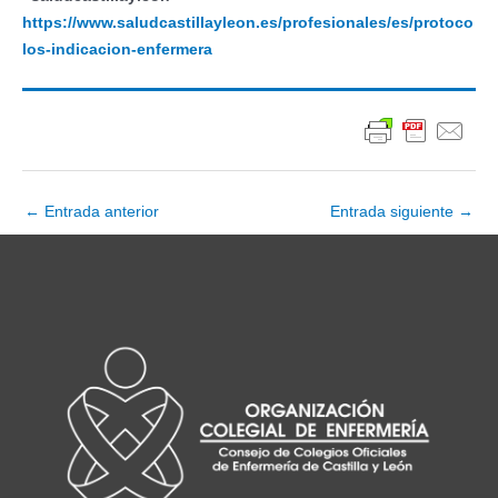
https://www.saludcastillayleon.es/profesionales/es/protoco
los-indicacion-enfermera
Navegación
←
Entrada anterior
Entrada siguiente
→
de
entradas