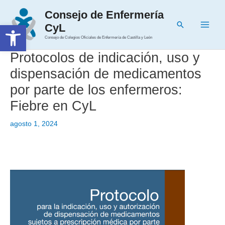
Ir
Consejo de Enfermería
al
Buscar
Abrir barra de herramientas
CyL
contenido
Main
Consejo de Colegios Oficiales de Enfermería de Castilla y León
Men
Protocolos de indicación, uso y
dispensación de medicamentos
por parte de los enfermeros:
Fiebre en CyL
agosto 1, 2024