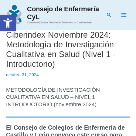
Ir
Consejo de Enfermería
al
Buscar
Abrir barra de herramientas
CyL
contenido
Main
Consejo de Colegios Oficiales de Enfermería de Castilla y León
Men
Ciberindex Noviembre 2024:
Metodología de Investigación
Cualitativa en Salud (Nivel 1 -
Introductorio)
octubre 31, 2024
METODOLOGÍA DE INVESTIGACIÓN
CUALITATIVA EN SALUD – NIVEL 1
INTRODUCTORIO (noviembre 2024)
El Consejo de Colegios de Enfermería de
Castilla y León convoca este curso para