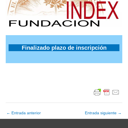
Finalizado plazo de inscripción
Navegación
←
Entrada anterior
Entrada siguiente
→
de
entradas