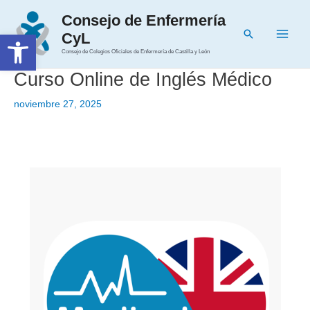
Ir
Consejo de Enfermería
al
Buscar
Abrir barra de herramientas
CyL
contenido
Main
Consejo de Colegios Oficiales de Enfermería de Castilla y León
Men
Curso Online de Inglés Médico
noviembre 27, 2025