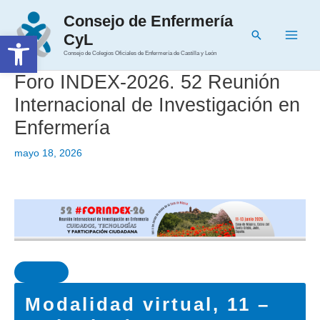
Ir
Consejo de Enfermería
al
Buscar
Abrir barra de herramientas
CyL
contenido
Main
Consejo de Colegios Oficiales de Enfermería de Castilla y León
Men
Foro INDEX-2026. 52 Reunión
Internacional de Investigación en
Enfermería
mayo 18, 2026
Modalidad virtual, 11 –