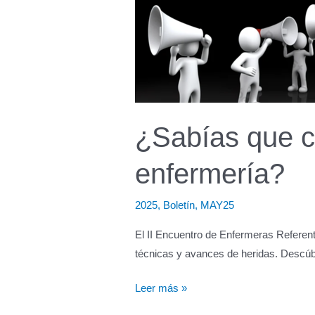
cada
vez
más
difícil
para
las
madres
¿Sabías que ca
enfermería?
2025
,
Boletín
,
MAY25
El II Encuentro de Enfermeras Referent
técnicas y avances de heridas. Descúbr
¿Sabías
Leer más »
que