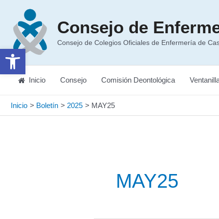
Ir
al
Consejo de Enferme
contenido
Consejo de Colegios Oficiales de Enfermería de Cast
Abrir barra de herramientas
Inicio
Consejo
Comisión Deontológica
Ventanill
Inicio
Boletín
2025
MAY25
MAY25