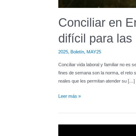
Conciliar en 
difícil para la
2025
,
Boletín
,
MAY25
Conciliar vida laboral y familiar no es 
fines de semana son la norma, el reto
reales que les permitan atender su […]
Conciliar
Leer más »
en
Enfermería,
una
tarea