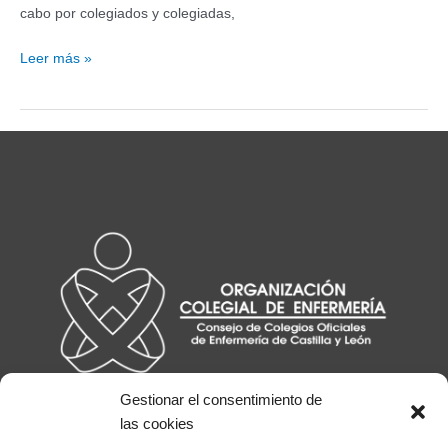
cabo por colegiados y colegiadas,
INVESCOL2026
Leer más »
–
¡Inscríbete
a
partir
del
9
de
marzo!
Gestionar el consentimiento de
las cookies