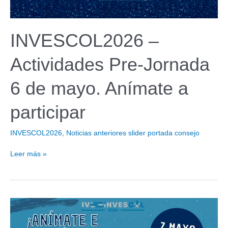
INVESCOL2026 –
Actividades Pre-Jornada
6 de mayo. Anímate a
participar
INVESCOL2026
,
Noticias anteriores slider portada consejo
INVESCOL2026
Leer más »
–
Actividades
Pre-
Jornada
6
de