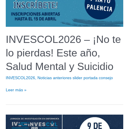
mayo.
Anímate
a
participar
INVESCOL2026 – ¡No te
lo pierdas! Este año,
Salud Mental y Suicidio
INVESCOL2026
,
Noticias anteriores slider portada consejo
INVESCOL2026
Leer más »
–
¡No
te
lo
pierdas!