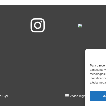
Para ofrecer
almacenar y/
tecnologías
identificaci
afectar nega
A
ía CyL
Aviso legal
Política