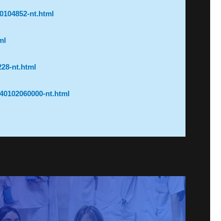
20104852-nt.html
ml
228-nt.html
240102060000-nt.html