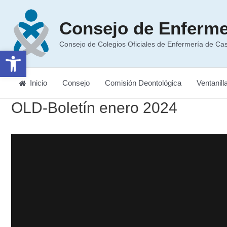
Ir
al
Consejo de Enferme
contenido
Consejo de Colegios Oficiales de Enfermería de Cast
Abrir barra de herramientas
Inicio
Consejo
Comisión Deontológica
Ventanill
OLD-Boletín enero 2024