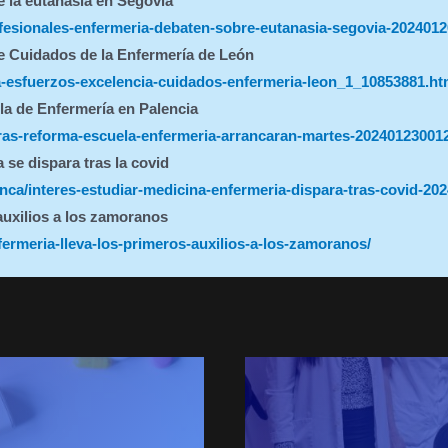
e la eutanasia en Segovia
rofesionales-enfermeria-debaten-sobre-eutanasia-segovia-202401
de Cuidados de la Enfermería de León
ulsa-esfuerzos-excelencia-cuidados-enfermeria-leon_1_10853881.ht
la de Enfermería en Palencia
obras-reforma-escuela-enfermeria-arrancaran-martes-20240123001
 se dispara tras la covid
ca/interes-estudiar-medicina-enfermeria-dispara-tras-covid-20
auxilios a los zamoranos
ermeria-lleva-los-primeros-auxilios-a-los-zamoranos/