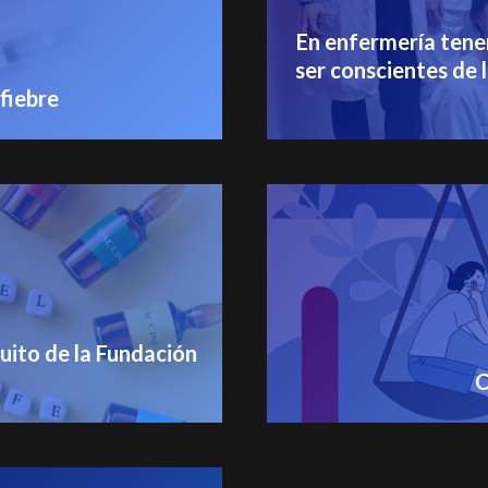
En enfermería tenem
ser conscientes de
fiebre
uito de la Fundación
C