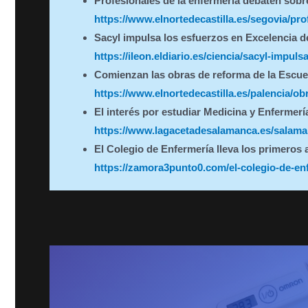
Profesionales de la enfermería debaten sobr
https://www.elnortedecastilla.es/segovia/p
Sacyl impulsa los esfuerzos en Excelencia 
https://ileon.eldiario.es/ciencia/sacyl-imp
Comienzan las obras de reforma de la Escue
https://www.elnortedecastilla.es/palencia/
El interés por estudiar Medicina y Enfermería
https://www.lagacetadesalamanca.es/salaman
El Colegio de Enfermería lleva los primeros 
https://zamora3punto0.com/el-colegio-de-enf